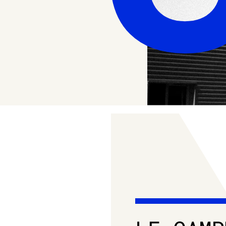
EN
BTP,
DESIGN
ET
CÉRAMIQ