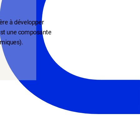
ière à développer
i est une composante
amiques).