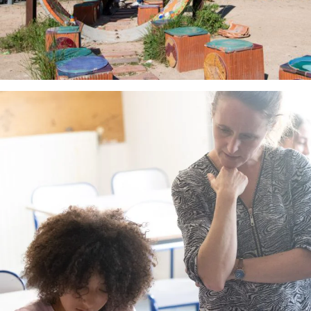
Sciences de l’Ingénieur » et des spécialités du
Bac STI2D (innovation technologique,
énergies et environnement, systèmes
numériques) jusqu’aux diplômes supérieurs.
Géomètre Topographe
: Des formations
allant du Bac Pro jusqu’au BTS, formant les
experts techniques en topographie et
géomatique.
Bâtiment, Travaux Publics :
Des parcours
complets et diversifiés, allant des Bacs
professionnels (Bac Pro Travaux Publics, Bac
Pro Technicien du Bâtiment : organisation et
réalisation du gros œuvre, Bac Pro Technicien
d’Études du Bâtiment avec options études
économiques et assistant d’architecte) au
Bac STI2D « Architecture et Construction »
(AC), jusqu’aux BTS spécialisés en études de