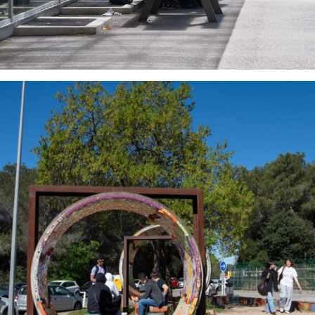
Le Campus LDV propose une grande variété de
parcours éducatifs, allant du CAP au Baccalauréat et
jusqu’aux diplômes de niveau supérieur. Ces
programmes couvrent plusieurs domaines majeurs :
Bâtiment et Travaux Publics
: Des parcours
complets, allant des Bacs professionnels
(Bac Pro Travaux Publics, Bac Pro Technicien
du Bâtiment : organisation et réalisation du
gros œuvre, Bac Pro Technicien d’Études du
Bâtiment avec options études économiques
et assistant d’architecte) au Bac STI2D «
Architecture et Construction » (AC), jusqu’aux
BTS spécialisés en études de construction et
travaux publics.
Sciences de l’Ingénieur
: Des cursus variés
du Baccalauréat général avec option «