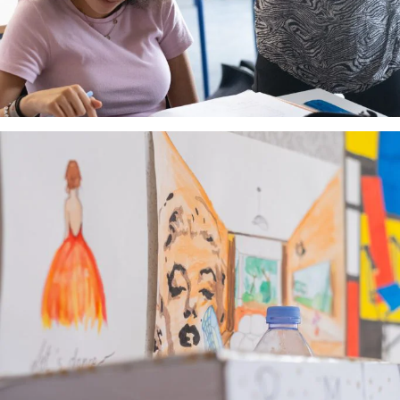
construction et travaux publics. Le Campus
propose également des formations axées sur
l’efficacité énergétique et les bâtiments à
haute performance énergétique, telles que le
Bac Pro Maintenance et Efficacité
Énergétique, le BTS Fluides Énergétiques
Domotique (FED) avec options Génie
Climatique et Fluidique (GCF) et Froid et
Conditionnement d’Air (FCA), ainsi que le BTS
Maintenance des Systèmes – Option
Systèmes Énergétiques et Fluidiques (MS
SEF). Ces formations permettent aux
étudiants d’acquérir des compétences
recherchées dans un secteur en pleine
expansion.
Efficacité Énergétique
: des formations
axées sur l’efficacité énergétique et les