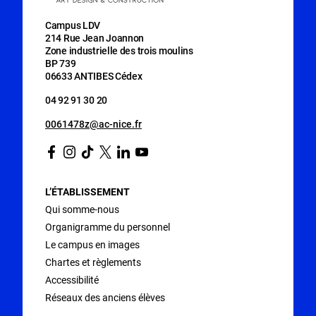
professionnels
Analyse du
3H
2H
en co-
projet et de son
4
4H
Campus LDV
intervention
214 Rue Jean Joannon
contexte
Zone industrielle des trois moulins
BP 739
Accompagnem
Analyse et suivi
1H
2H
06633 ANTIBES Cédex
2
2H
ent
financiers
04 92 91 30 20
Total
31H
32H
Projet 1ère
0061478z@ac-nice.fr
année: projet
Facebook
Instagram
Tiktok
Twitter
Linkedin
Youtube
numérique
4
CCF
étude
quantitative
L’ÉTABLISSEMENT
Qui somme-nous
Projet 2ème
mi CCF- mi
Organigramme du personnel
année : étude
5
ponctuel ( 60
Le campus en images
descriptive et
heures)
Chartes et règlements
économique
Accessibilité
Réseaux des anciens élèves
Compte rendu