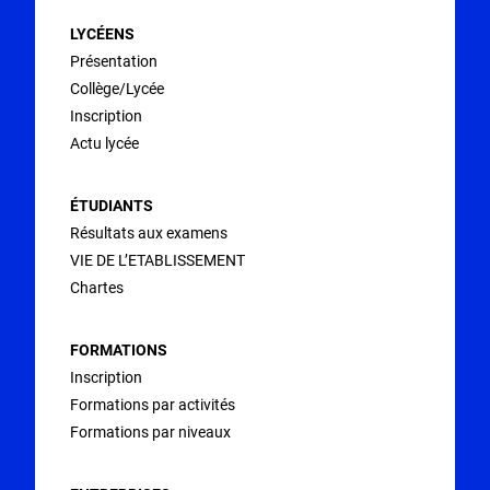
d’activités en
3
CCF (oral)
milieu
LYCÉENS
professionnel
Présentation
Collège/Lycée
Epreuve
Inscription
facultative de
Actu lycée
langue et/ou
engagement
ÉTUDIANTS
citoyen
Résultats aux examens
VIE DE L’ETABLISSEMENT
Chartes
FORMATIONS
Inscription
Formations par activités
Formations par niveaux