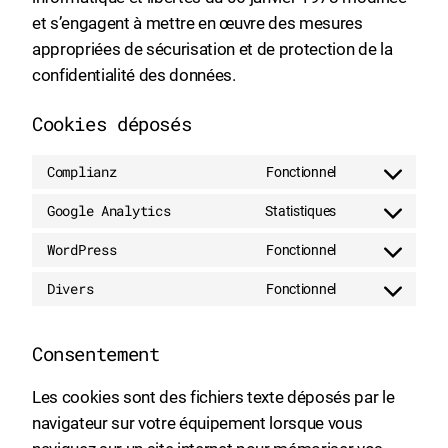
et s’engagent à mettre en œuvre des mesures
appropriées de sécurisation et de protection de la
confidentialité des données.
Cookies déposés
Complianz
Fonctionnel
Consent
to
Google Analytics
Statistiques
Consent
service
to
WordPress
Fonctionnel
complianz
Consent
service
to
Divers
Fonctionnel
google-
Consent
service
analytics
to
wordpress
Consentement
service
divers
Les cookies sont des fichiers texte déposés par le
navigateur sur votre équipement lorsque vous