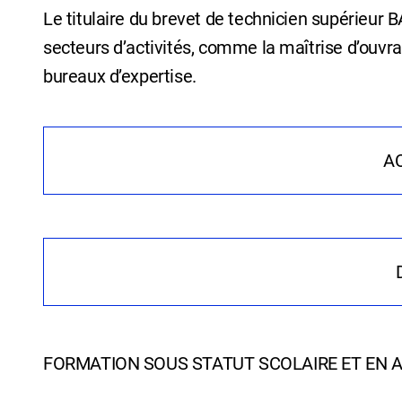
Le titulaire du brevet de technicien supérieu
secteurs d’activités, comme la maîtrise d’ouvra
bureaux d’expertise.
A
La formation s’étend sur
deux ans
et comporte 
semaines
en fin de 1ère année. En fin de 2èm
général et technique (voir fiche PDF) avec not
soutenu devant un jury.
Tous les élèves qui le souhaitent peuvent pour
Dans les disciplines techniques les outils inform
FORMATION SOUS STATUT SCOLAIRE ET EN A
professionnelle (L3).
largement utilisés.