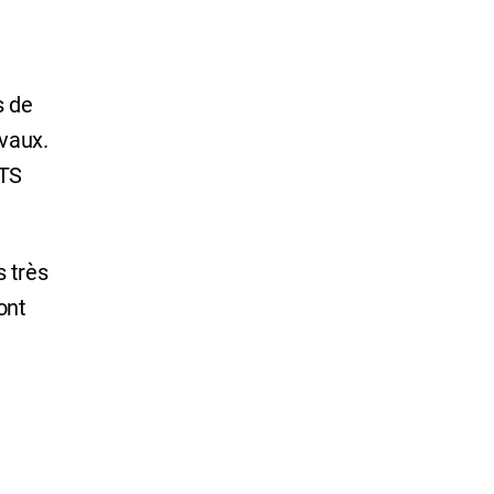
s de
avaux.
BTS
 très
ont