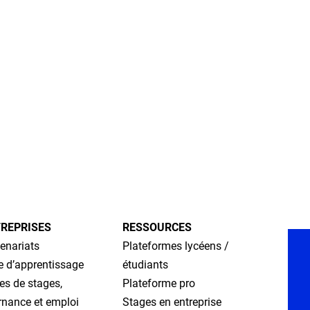
 des
.
La
(prépa
REPRISES
RESSOURCES
enariats
Plateformes lycéens /
e d’apprentissage
étudiants
es de stages,
Plateforme pro
rnance et emploi
Stages en entreprise