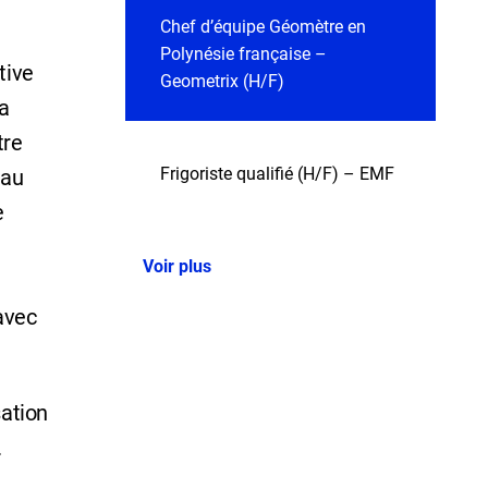
Chef d’équipe Géomètre en
Polynésie française –
tive
Geometrix (H/F)
la
tre
Frigoriste qualifié (H/F) – EMF
 au
e
Voir plus
avec
sation
.