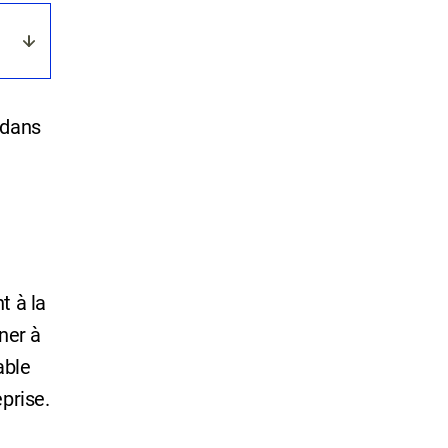
 dans
t à la
ener à
able
eprise.