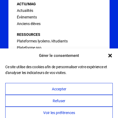
ACTU/MAG
Actualités
Évènements
Anciens élèves
RESSOURCES
Plateformes lycéens /étudiants
Plateforme pro
Stages en entreprise
Gérer le consentement
FAQ
Ce site utilise des cookies afin de personnaliser votre expérience et
d'analyser les indicateurs de vos visites.
Accepter
© 2026 Campus LDV
Refuser
Mentions légales
Confidentialité
Cookies
Voir les préférences
Agence ComDZ