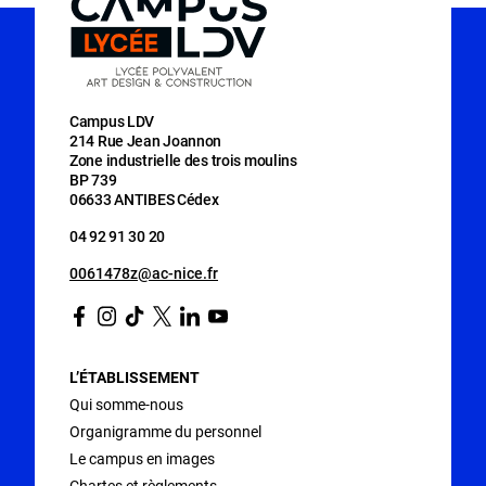
Campus LDV
214 Rue Jean Joannon
Zone industrielle des trois moulins
BP 739
06633 ANTIBES Cédex
04 92 91 30 20
0061478z@ac-nice.fr
Facebook
Instagram
Tiktok
Twitter
Linkedin
Youtube
L’ÉTABLISSEMENT
Qui somme-nous
Organigramme du personnel
Le campus en images
Chartes et règlements