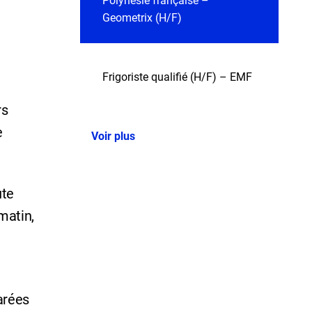
Polynésie française –
Geometrix (H/F)
Frigoriste qualifié (H/F) – EMF
rs
e
Voir plus
ute
matin,
e
parées