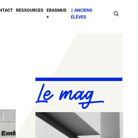
NTACT
RESSOURCES
ERASMUS
|| ANCIENS
Faire
+
ÉLÈVES
une
recherche
SIDEBAR
Le
mag